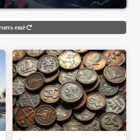
0
узить ещё