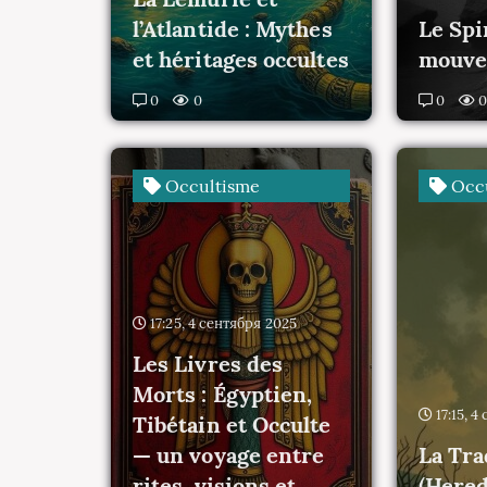
l’Atlantide : Mythes
Le Spi
et héritages occultes
mouvem
0
0
0
Occultisme
Occu
17:25, 4 сентября 2025
Les Livres des
Morts : Égyptien,
17:15, 
Tibétain et Occulte
— un voyage entre
La Tra
rites, visions et
(Hered