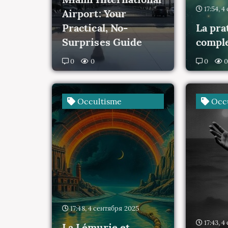
17:54, 
Airport: Your
Practical, No-
La pra
Surprises Guide
comple
0
0
0
Occultisme
Occu
17:48, 4 сентября 2025
17:43, 
La Lémurie et