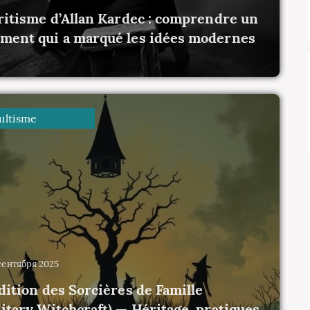
ritisme d’Allan Kardec : comprendre un
ent qui a marqué les idées modernes
0
ltisme
4 сентября 2025
dition des Sorcières de Famille
itary Witchcraft) — Héritage, pratiques