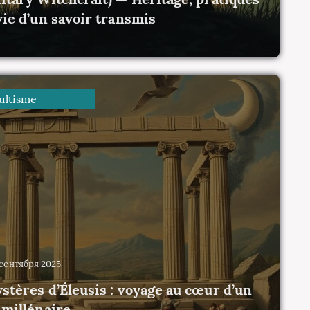
vie d’un savoir transmis
0
ltisme
4 сентября 2025
stères d’Éleusis : voyage au cœur d’un
 millénaire