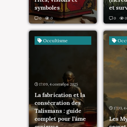
symboles
et sur
0
0
0
Occultisme
Occu
17:09, 4 сентября 2025
La fabrication et la
consécration des
17:03, 
Talismans : guide
complet pour l’âme
Les My
curieuse
secret