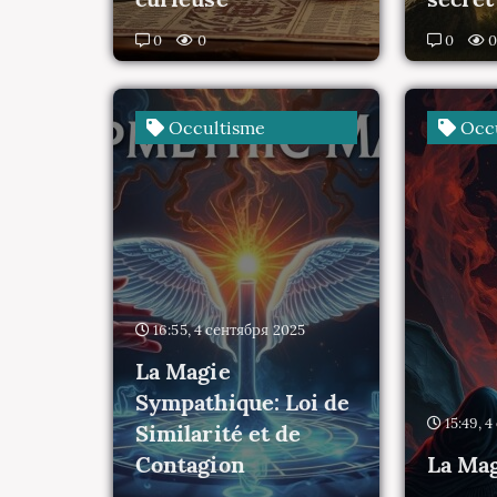
0
0
0
Occultisme
Occu
16:55, 4 сентября 2025
La Magie
Sympathique: Loi de
15:49, 
Similarité et de
Contagion
La Mag