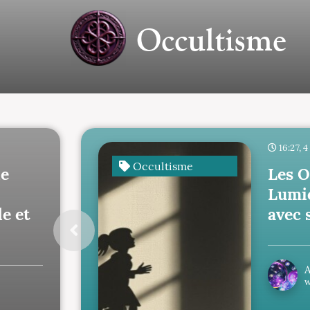
Occultisme
16:27, 
Occultisme
de
Les O
Lumiè
e et
avec 
А