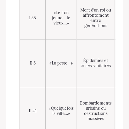
I
gén
Mort d’un roi ou
«Le lion
ada
affrontement
I.35
jeune… le
so
entre
vieux…»
for
générations
dyn
pol
Nost
ava
exp
Épidémies et
dire
II.6
«La peste…»
crises sanitaires
épid
ici, l
es
pla
T
méta
Bombardements
; réi
«Quelquefois
urbains ou
a
II.41
la ville…»
destructions
l’appa
massives
nou
tech
mil