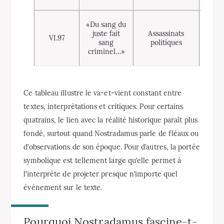
Form
«Du sang du
très 
juste fait
Assassinats
VI.97
appl
sang
politiques
de n
criminel…»
évé
Ce tableau illustre le va-et-vient constant entre
textes, interprétations et critiques. Pour certains
quatrains, le lien avec la réalité historique paraît plus
fondé, surtout quand Nostradamus parle de fléaux ou
d’observations de son époque. Pour d’autres, la portée
symbolique est tellement large qu’elle permet à
l’interprète de projeter presque n’importe quel
événement sur le texte.
Pourquoi Nostradamus fascine-t-