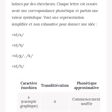
latines par des chercheurs. Chaque lettre est censée
avoir une correspondance phonétique et parfois une
valeur symbolique. Voici une représentation
simplifiée et non exhaustive pour donner une idée :
<td/a/
<td/b/
<td/g/, /k/
<td/h/
Caractère
Phonétique
Cor
Translittération
énochien
approximative
s
𐌰
Commencement,
(exemple
A
souffle
graphique)