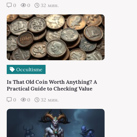
0
0
32 мин.
Occultisme
Is That Old Coin Worth Anything? A
Practical Guide to Checking Value
0
0
32 мин.